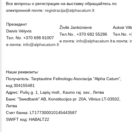
Все вопросы о регистрации на выставку
обращайтесь по
электронной почте
:
registracija@alphacatum.lt
Президент
Živilė Jankūnienė
Auksė Vilt
Daivis Vėlyvis
Тел.No.. +370 682 55286
Тел.No. +
Тел.
No
. +370 698 81007
е.почта
:
info@alphacatum.lt
е.почта
:
i
е.почта
:
info@alphacatum.lt
Наши реквизиты:
Получатель: Tarptautine Felinologu Asociacija "Alpha Catum",
код 304155481
Адрес: Pušų g. 1, Lapių mstl., Kauno raj. sav., Литва
Банк: "Swedbank" AB, Konstitucijos pr. 20A, Vilnius LT-03502,
Литва
Cчет банка: LT177300010145443587
SWIFT код: HABALT22