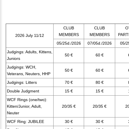
CLUB
CLUB
O
MEMBERS
MEMBERS
PART
2026 July 11/12
05/25d./2026
07/05d./2026
05/2
Judgings: Adults, Kittens,
50 €
60 €
Juniors
Judgings: WCH,
50 €
60 €
Veterans, Neuters, HHP
Judgings: Litters
70 €
80 €
Double Judgment
15 €
15 €
WCF Rings (one/two):
Kitten/Junior, Adult,
20/35 €
20/35 €
2
Neuter
WCF Ring: JUBILEE
30 €
30 €