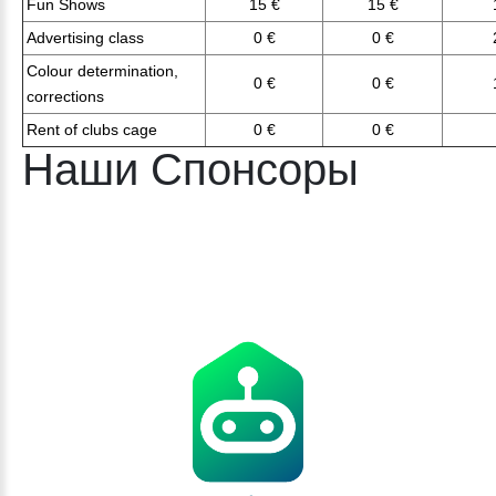
Fun Shows
15 €
15 €
Advertising class
0 €
0 €
Colour determination,
0 €
0 €
corrections
Rent of clubs cage
0 €
0 €
Наши Спонсоры