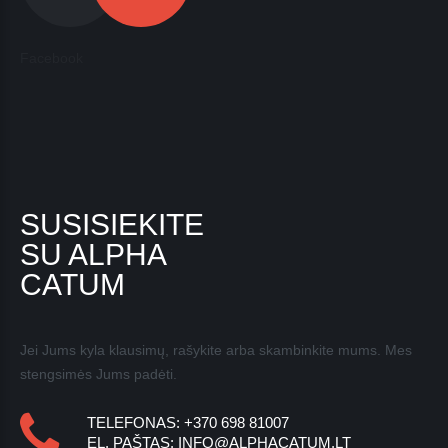
Facebook
SUSISIEKITE
SU ALPHA
CATUM
Jei Jums kyla klausimų, rašykite arba skambinkite mums. Mes
stengsimės Jums padėti.
TELEFONAS: +370 698 81007
EL. PAŠTAS:
INFO@ALPHACATUM.LT