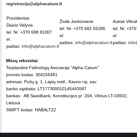
registracija@alphacatum.lt
Prezidentas
Živilė Jankūnienė
Auksė Viltra
Daivis Vėlyvis
tel. Nr. +370 682 55286
tel. Nr. +37
tel. Nr.
+370 698 81007
el.
el.
el.
paštas:
info@alphacatum.lt
paštas:
info
paštas:
info@alphacatum.lt
Mūsų rekvizitai
:
Tarptautinė Felinologų Asociacija "Alpha Catum"
įmonės kodas: 304155481
adresas: Pušų g. 1, Lapių mstl., Kauno raj. sav.
banko sąskaita: LT177300010145443587
bankas: AB Swedbank, Konstitucijos pr. 20A, Vilnius LT-03502,
Lietuva
SWIFT kodas: HABALT22