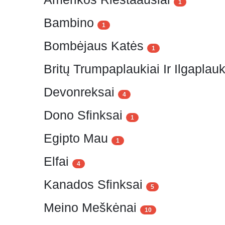
1
Bambino
1
Bombėjaus Katės
1
Britų Trumpaplaukiai Ir Ilgaplauk
Devonreksai
4
Dono Sfinksai
1
Egipto Mau
1
Elfai
4
Kanados Sfinksai
5
Meino Meškėnai
10