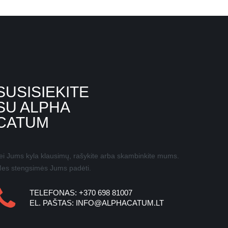
SUSISIEKITE
SU ALPHA
CATUM
ei Jums kyla klausimų, rašykite arba skambinkite mums.
es stengsimės Jums padėti.
TELEFONAS: +370 698 81007
EL. PAŠTAS:
INFO@ALPHACATUM.LT