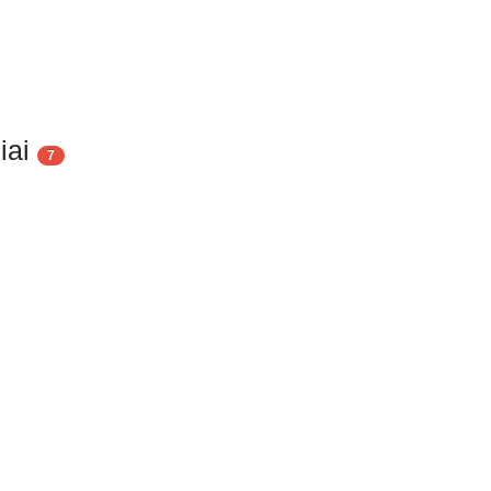
iai
7