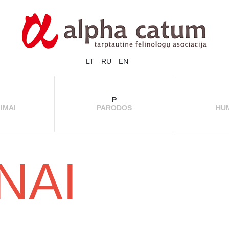
LT
RU
EN
P
IMAI
PARODOS
HU
NAI
ULIO ČEMPIONAI
REGISTRACIJA
NUOT
Ė - VEISLYNAS
INFORMACIJA
TAISYKLĖS
PARODŲ REZULTATAI
PARODŲ AKIMIRKOS