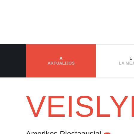
A
L
AKTUALIJOS
LAIMĖJ
VEISLY
APIE MUS
MŪSŲ PASA
RENGINIAI
METŲ KAT
VEISLYNAI
Amerikos Riestaausiai