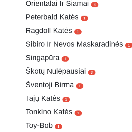
Orientalai Ir Siamai
4
Peterbald Katės
1
Ragdoll Katės
1
Sibiro Ir Nevos Maskaradinės
1
Singapūra
1
Škotų Nulėpausiai
3
Šventoji Birma
1
Tajų Katės
1
Tonkino Katės
1
Toy-Bob
1